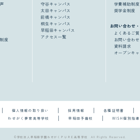
声
守谷キャンパス
学費補助制度
太田キャンパス
奨学金制度
前橋キャンパス
桐生キャンパス
お問い合わせ・
早稲田キャンパス
よくあるご質
アクセス一覧
制度
お問い合わせ
資料請求
オープンキャ
個人情報の取り扱い
採用情報
各種証明書
わせがく夢育高等学校
早稲田予備校
WISH個別指
©学校法人早稲田学園わせがくＰＵＲＥ高等学校 All Rights Reserved.