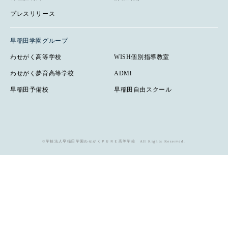
プレスリリース
早稲田学園グループ
わせがく高等学校
WISH個別指導教室
わせがく夢育高等学校
ADMi
早稲田予備校
早稲田自由スクール
©学校法人早稲田学園わせがくＰＵＲＥ高等学校 All Rights Reserved.