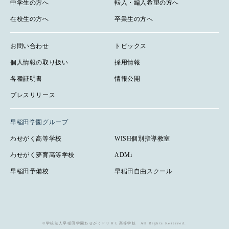
中学生の方へ
転入・編入希望の方へ
在校生の方へ
卒業生の方へ
お問い合わせ
トピックス
個人情報の取り扱い
採用情報
各種証明書
情報公開
プレスリリース
早稲田学園グループ
わせがく高等学校
WISH個別指導教室
わせがく夢育高等学校
ADMi
早稲田予備校
早稲田自由スクール
©学校法人早稲田学園わせがくＰＵＲＥ高等学校 All Rights Reserved.