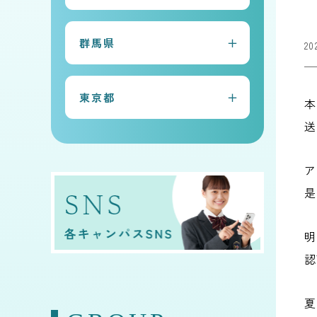
常総本校
群馬県
20
水戸キャンパス
太田キャンパス
古河キャンパス
東京都
本
前橋キャンパス
守谷キャンパス
送
早稲田キャンパス
桐生キャンパス
ア
是
明
認
夏