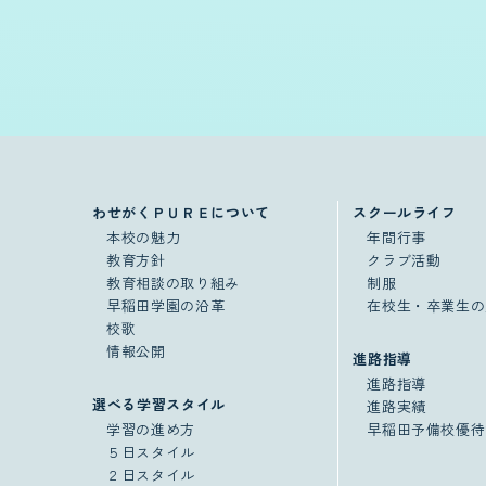
わせがくＰＵＲＥについて
スクールライフ
本校の魅力
年間行事
教育方針
クラブ活動
教育相談の取り組み
制服
早稲田学園の沿革
在校生・卒業生の
校歌
情報公開
進路指導
進路指導
選べる学習スタイル
進路実績
学習の進め方
早稲田予備校優待
５日スタイル
２日スタイル