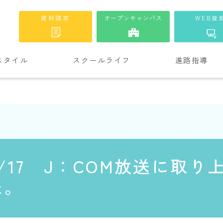
資料請求
オープンキャンパス
WEB登
スタイル
スクールライフ
進路指導
6/17 J：COM放送に取
た。