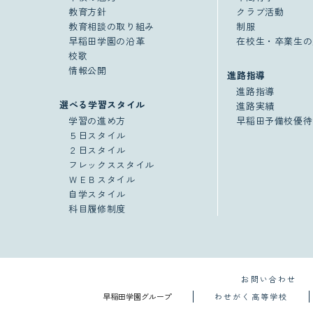
教育方針
クラブ活動
教育相談の取り組み
制服
早稲田学園の沿革
在校生・卒業生の
校歌
情報公開
進路指導
進路指導
選べる学習スタイル
進路実績
学習の進め方
早稲田予備校優待
５日スタイル
２日スタイル
フレックススタイル
ＷＥＢスタイル
自学スタイル
科目履修制度
お問い合わせ
早稲田学園グループ
わせがく高等学校