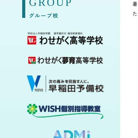
GROUP
暑
た
グループ校