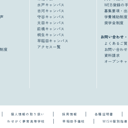
水戸キャンパス
WEB登録の
古河キャンパス
募集要項・出
声
守谷キャンパス
学費補助制度
太田キャンパス
奨学金制度
前橋キャンパス
桐生キャンパス
お問い合わせ・
早稲田キャンパス
よくあるご質
アクセス一覧
制度
お問い合わせ
資料請求
オープンキャ
個人情報の取り扱い
採用情報
各種証明書
わせがく夢育高等学校
早稲田予備校
WISH個別指