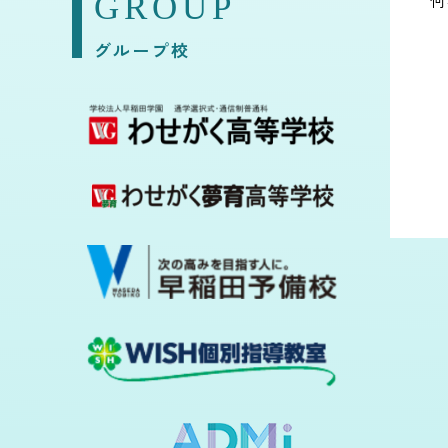
GROUP
何
グループ校