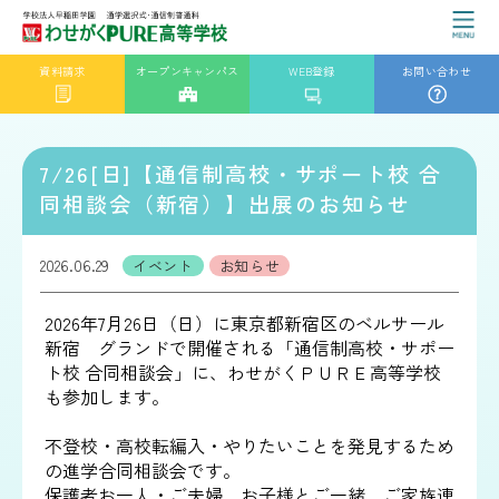
資料請求
オープンキャンパス
WEB登録
お問い合わせ
7/26[日]【通信制高校・サポート校 合
同相談会（新宿）】出展のお知らせ
2026.06.29
イベント
お知らせ
2026年7月26日（日）に東京都新宿区のベルサール
新宿 グランドで開催される「通信制高校・サポー
ト校 合同相談会」に、わせがくＰＵＲＥ高等学校
も参加します。
不登校・高校転編入・やりたいことを発見するため
の進学合同相談会です。
保護者お一人・ご夫婦、お子様とご一緒、ご家族連