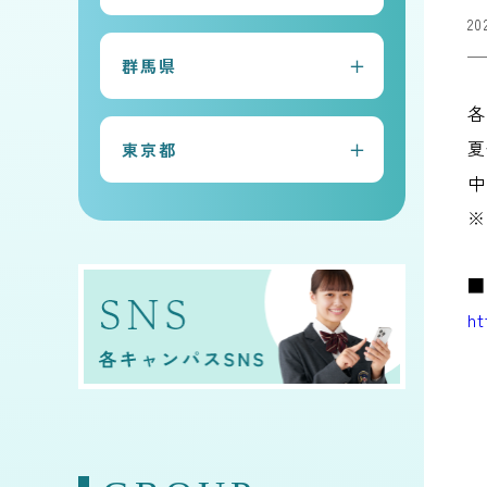
20
常総本校
群馬県
水戸キャンパス
各
太田キャンパス
古河キャンパス
夏
東京都
前橋キャンパス
守谷キャンパス
中
早稲田キャンパス
桐生キャンパス
※
■
ht