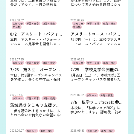
本校では、土日祝日の学校見学
夏休みも終わりに近づき、進路
会だけでなく、平日の学校見
について考え始める時期になっ
学・個別相談も随時受け付けて
てきました。 本校では、8月29日
います！ 「見学会の日程が合わ
（土）に学校見学会を開催しま
ない…」「夏休みのうちに進路
す！ 当日は、本校の特色や学校
2026.08.02
2026.07.26
について相談した…
生…
お知らせ
学習・日常
進路・検定
お知らせ
学習・日常
進路・検定
部活動
部活動
8/2 アスリート・パフォーマンスコース見学会を開催しました。
アスリートコース・パフォーマンスコース見学会のご案内
本日、アスリート・パフォーマ
8月2日（土）に、本校でアスリ
ンスコース見学会を開催しまし
ートコース・パフォーマンスコ
た。 今回は過去最多となる多く
ース見学会を開催します！ 「好
の中学生・保護者の皆さまにご
き」を本気で続けたい。「部活
参加いただき、心より感謝申し
も学業も全力で頑張りたい。」
2026.07.25
2026.07.22
上げます。たく…
そんな思いを…
お知らせ
学習・日常
進路・検定
お知らせ
学習・日常
進路・検定
7/25 第３回 オープンキャンパス開催
7/25 学校見学会開催のお知らせ
本日、第3回オープンキャンパス
7月25日（土）に、本校で第3回
を開催し、多くの中学生・保護
オープンキャンパスを開催いた
者の皆さまにご参加いただきま
します。 開校から約3か月が経
した。ご来校いただいた皆さ
ち、本校も少しずつ学校として
ま、本当にありがとうございま
の歩みを重ねてきました。これ
2026.07.07
2026.07.02
した。 開校から…
まで開催し…
お知らせ
進路・検定
お知らせ
学習・日常
進路・検定
7/5 私学フェア2026に参加します。
茨城県ひきこもり支援フォーラム参加について
本校は、「私学フェア2026」に
一歩を踏み出すきっかけは、人
参加いたします。 認可後、初め
との出会いや何気ない会話の中
ての参加となる今回の私学フェ
にあるかもしれません。 本校
アでは、本校の教育活動や学校
は、7月9日に開催される「茨城
生活、学びの特色についてご紹
県ひきこもり支援フォーラム」
介いたしま…
2026.06.07
2026.05.30
に参加いたしま…
お知らせ
進路・検定
お知らせ
進路・検定