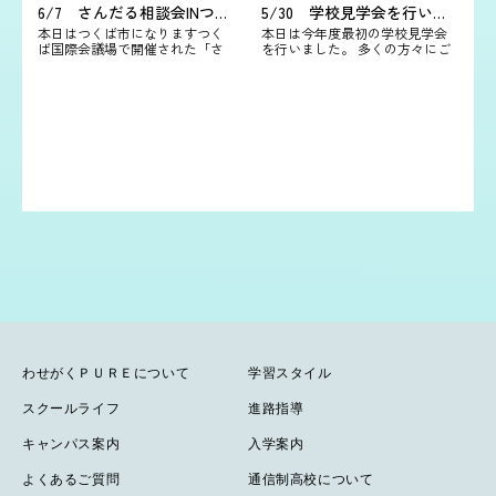
6/7 さんだる相談会INつくばに参加してきました。
5/30 学校見学会を行いました。
本日はつくば市になりますつく
本日は今年度最初の学校見学会
ば国際会議場で開催された「さ
を行いました。 多くの方々にご
んだる相談会INつくば」に参加
参加いただきました。ありがと
してきました。 常総本校が開校
うございました。 見学会では在
してからは最初の学校相談会フ
校生によるインタビューや発表
ェアへの参加…
を行い…
わせがくＰＵＲＥについて
学習スタイル
スクールライフ
進路指導
キャンパス案内
入学案内
よくあるご質問
通信制高校について