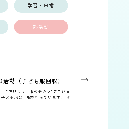
学習・日常
部活動
の活動（子ども服回収）
GU「“届けよう、服のチカラ”プロジェ
、子ども服の回収を行っています。 ボ
成した案内チラシ貼…