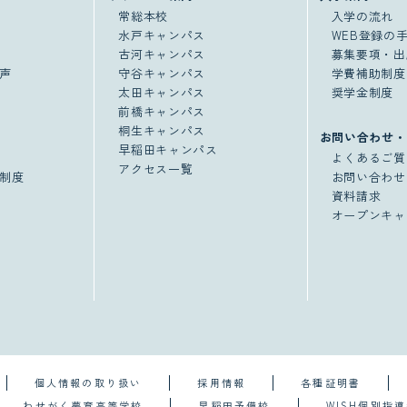
常総本校
入学の流れ
水戸キャンパス
WEB登録の
古河キャンパス
募集要項・出
声
守谷キャンパス
学費補助制度
太田キャンパス
奨学金制度
前橋キャンパス
桐生キャンパス
お問い合わせ・
早稲田キャンパス
よくあるご質
アクセス一覧
制度
お問い合わせ
資料請求
オープンキャ
個人情報の取り扱い
採用情報
各種証明書
わせがく夢育高等学校
早稲田予備校
WISH個別指