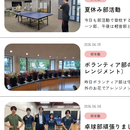
夏休み部活動
今日も部活動で登校する
ーツ部、午後は軽音部
していました♪ …
2026.06.29
部活動
ボランティア部
レンジメント）
昨日ボランティア部は
外のお花でアレンジメ
ランティアに行ってきま
2026.06.08
部活動
卓球部頑張りま