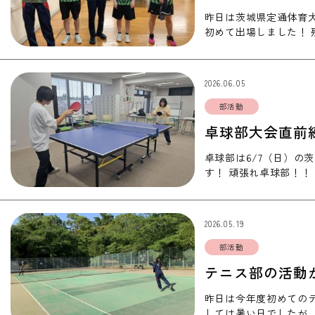
昨日は茨城県定通体育
初めて出場しました！
ませんでしたが、皆本
2026.06.05
部活動
卓球部大会直前
卓球部は6/7（日）の
す！ 頑張れ卓球部！！ 
2026.05.19
部活動
テニス部の活動
昨日は今年度初めての
しては暑い日でしたが、