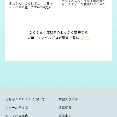
みなさんこんにちは！最近暑く
みなさん、こんにちは！太田キ
なってきて、夕食後のアイスが
ャンパスの豊田です(^O^)先月、
楽しみになっている太田キャン
太田駅なか文化館にて「進路ガ
パスの豊田です(^O^)好きなアイ
イダンス」を実施いたしまし
スはチョコ味です🍫🍦5月14日に
た。第一部はフューチャーライ
は、1年次生…
ブ進路演劇を通して…
２０２５年度以前のわせがく高等学校
太田キャンパスブログ記事一覧は
こちら
わせがくＰＵＲＥについて
学習スタイル
スクールライフ
進路指導
キャンパス案内
入学案内