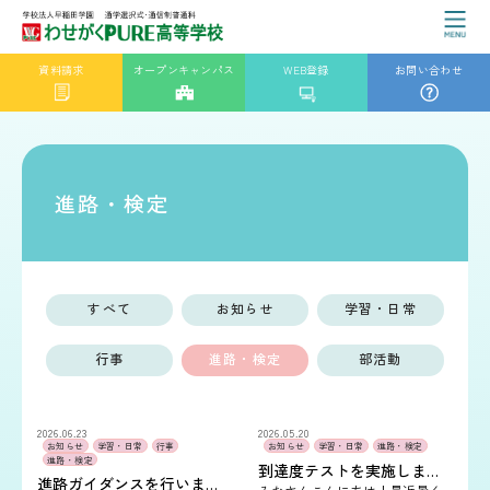
資料請求
オープンキャンパス
WEB登録
お問い合わせ
進路・検定
すべて
お知らせ
学習・日常
行事
進路・検定
部活動
2026.06.23
2026.05.20
お知らせ
学習・日常
行事
お知らせ
学習・日常
進路・検定
進路・検定
到達度テストを実施しました✍
進路ガイダンスを行いました📓