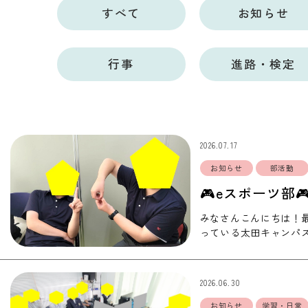
すべて
お知らせ
行事
進路・検定
2026.07.17
お知らせ
部活動
🎮eスポーツ部
みなさんこんにちは！
っている太田キャンパス
ンバーが、全国高校対抗
2026.06.30
お知らせ
学習・日常