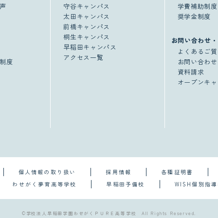
声
守谷キャンパス
学費補助制度
太田キャンパス
奨学金制度
前橋キャンパス
桐生キャンパス
お問い合わせ・
早稲田キャンパス
よくあるご質
アクセス一覧
制度
お問い合わせ
資料請求
オープンキャ
個人情報の取り扱い
採用情報
各種証明書
わせがく夢育高等学校
早稲田予備校
WISH個別指
©学校法人早稲田学園わせがくＰＵＲＥ高等学校 All Rights Reserved.