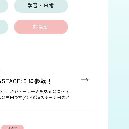
学習・日常
部活動
STAGE:０に参戦！
最近、メジャーリーグを見るのにハマ
の豊田です(^O^)⚾eスポーツ部のメ
eスポーツ大会『STAGE…
部活動