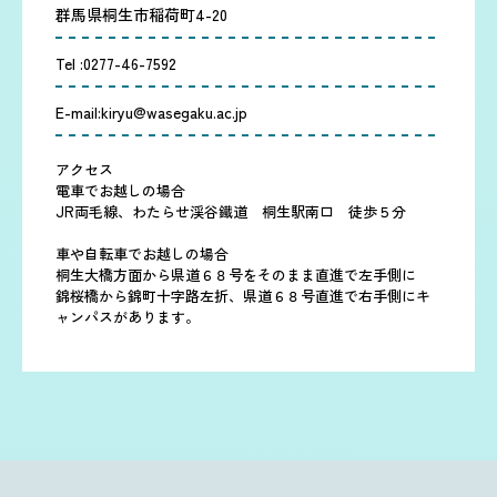
群馬県桐生市稲荷町4-20
Tel :
0277-46-7592
E-mail:
kiryu@wasegaku.ac.jp
アクセス
電車でお越しの場合
JR両毛線、わたらせ渓谷鐵道 桐生駅南口 徒歩５分
車や自転車でお越しの場合
桐生大橋方面から県道６８号をそのまま直進で左手側に
錦桜橋から錦町十字路左折、県道６８号直進で右手側にキ
ャンパスがあります。