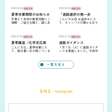
2026.08.06
2026.08.06
お知らせ
お知らせ
夏季休業期間のお知らせ
「進路選択の第一歩
に。」8月学校見学会のご
平素より本校の教育活動にご
こんにちは😊 お盆休みに入
案内
理解・ご協力を賜り、誠にあ
り、キャンパスの静かな日々
りがとうございます。 さて、
です・・・ 今回は改めて８月
下記の期間を夏季休業とさせ
の学校見学会のご案内です🍀
ていただきますので、あらか
たくさんのご予約をいただい
じめご案内申し上げます。…
2026.07.29
ております…
2026.07.13
お知らせ
お知らせ
夏季講座（化学反応実
進路ガイダンス
験）
こんにちは。夏季休業に入
７月７日（火）に進路ガイダ
り、毎日暑い日が続いていま
ンスを実施しました。午前中
すね。そんな中、校舎では夏
は、大原学園高崎校と群馬動
季講座が開かれています。学
物専門学校へバス見学会に行
年やコース関係なく、希望者
ってきました。大原学園で
一覧を見る
が自由に参加できる講座で
は、学科の種類が幅広く、公
す。普段の…
務員から…
SNS
－Instagram