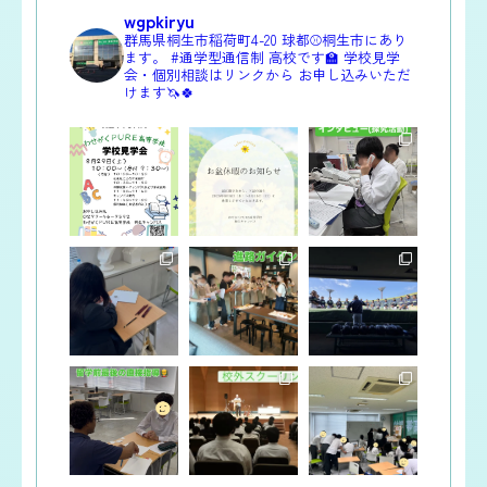
wgpkiryu
群馬県桐生市稲荷町4-20
球都⚾️桐生市にあり
ます。
#通学型通信制 高校です🏫
学校見学
会・個別相談はリンクから
お申し込みいただ
けます🦄🍀