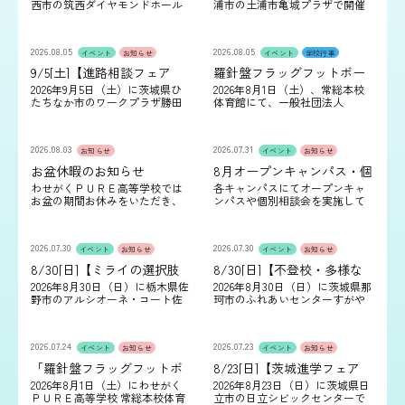
西市の筑西ダイヤモンドホール
浦市の土浦市亀城プラザで開催
で開催される「茨城進学フェア
される「進路相談フェア」に、
2026」に、わせがくＰＵＲＥ高
わせがくＰＵＲＥ高等学校も参
等学校も参加します。「茨城進
加します。 進路選択でお悩みの
2026.08.05
2026.08.05
学フェア20…
中学生・…
イベント
お知らせ
イベント
学校行事
9/5[土]【進路相談フェア
羅針盤フラッグフットボー
（ひたちなか）】出展のお
ルフェスティバルが開催さ
2026年9月5日（土）に茨城県ひ
2026年8月1日（土）、常総本校
知らせ
れました
たちなか市のワークプラザ勝田
体育館にて、一般社団法人
で開催される「進路相談フェ
COES・ロサンゼルス・ラムズ主
ア」に、わせがくＰＵＲＥ高等
催、常総市共催、常総市教育委
学校も参加します。 進路選択で
員会後援による「羅針盤フラッ
2026.08.03
2026.07.31
お悩みの中…
グフットボールフ…
お知らせ
イベント
お知らせ
お盆休暇のお知らせ
8月オープンキャンパス・個
別相談会のご案内
わせがくＰＵＲＥ高等学校では
各キャンパスにてオープンキャ
お盆の期間お休みをいただき、
ンパスや個別相談会を実施して
職員が不在の場合があります。
おります。夏休み期間中は、学
キャンパスにより休業日が異な
校説明や校舎見学、体験授業な
りますので、ご来校の際は、事
どを通して、本校の雰囲気を実
2026.07.30
2026.07.30
前にお電話でご確認くだ…
際にご体感いただける機…
イベント
お知らせ
イベント
お知らせ
8/30[日]【ミライの選択肢
8/30[日]【不登校・多様な
フェスタ（佐野）】出展の
学びつながる縁日（県
2026年8月30日（日）に栃木県佐
2026年8月30日（日）に茨城県那
お知らせ
央）】出展のお知らせ
野市のアルシオーネ・コート佐
珂市のふれあいセンターすがや
野で開催される「ミライの選択
で開催される「不登校・多様な
肢フェスタ」に、わせがくＰＵ
学びつながる縁日」に、わせが
ＲＥ高等学校も参加します。
くＰＵＲＥ高等学校も参加しま
2026.07.24
2026.07.23
「ミライ…
す。 「…
イベント
お知らせ
イベント
お知らせ
「羅針盤フラッグフットボ
8/23[日]【茨城進学フェア
ール フェスティバル」開催
2026（日立）】出展のお知
2026年8月1日（土）にわせがく
2026年8月23日（日）に茨城県日
のお知らせ
らせ
ＰＵＲＥ高等学校 常総本校体育
立市の日立シビックセンターで