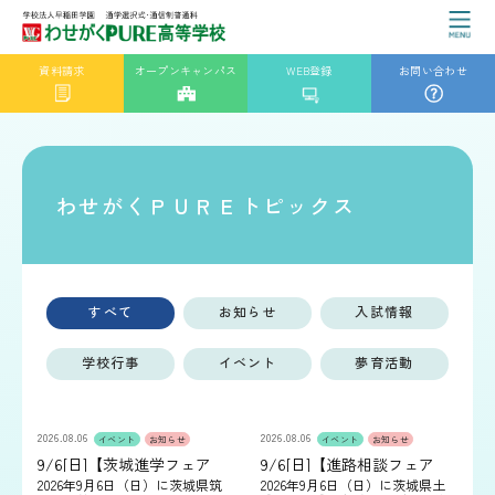
資料請求
オープンキャンパス
WEB登録
お問い合わせ
わせがくＰＵＲＥトピックス
すべて
お知らせ
入試情報
学校行事
イベント
夢育活動
2026.08.06
2026.08.06
イベント
お知らせ
イベント
お知らせ
9/6[日]【茨城進学フェア
9/6[日]【進路相談フェア
2026（筑西）】出展のお知
（土浦）】出展のお知らせ
2026年9月6日（日）に茨城県筑
2026年9月6日（日）に茨城県土
らせ