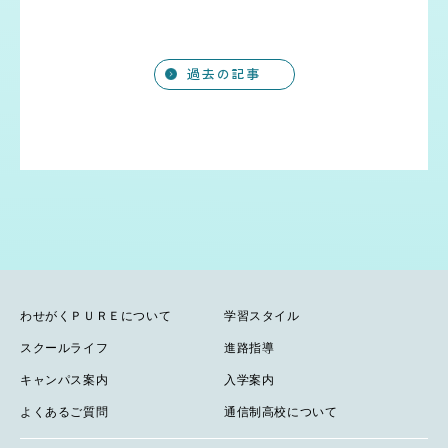
館(旧鬼怒中学校)にて「羅針盤フ
開催される「茨城進学フェア
ラッグフットボール フェスティ
2026」に、わせがくＰＵＲＥ高
バル」を開催いたします。 本
等学校も参加します。 「茨城進
イ…
学フ…
Navigation
過去の記事
わせがくＰＵＲＥについて
学習スタイル
スクールライフ
進路指導
キャンパス案内
入学案内
よくあるご質問
通信制高校について