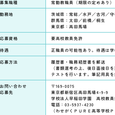
募集職種
常勤教職員
（期限の定めあり）
勤務地
茨城県：常総／水戸／古河／守
群馬県：太田／前橋／桐生
東京都：高田馬場
応募資格
要高校教員免許
待遇
正職員の可能性あり。待遇は学
応募方法
履歴書・職務経歴書を郵送
（書類選考の上、後日面接日を
テストを行います。筆記用具を
お問い合わせ
〒169-0075
応募先
東京都新宿区高田馬場4-9-9
学校法人早稲田学園
高校教員
電話：
03-5937-4230
（わせがくＰＵＲＥ高等学校Ｐ