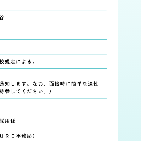
谷
校規定による。
通知します。なお、面接時に簡単な適性
持参してください。）
採用係
ＵＲＥ事務局）