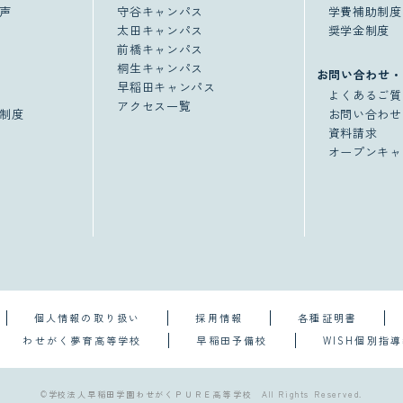
声
守谷キャンパス
学費補助制度
太田キャンパス
奨学金制度
前橋キャンパス
桐生キャンパス
お問い合わせ・
早稲田キャンパス
よくあるご質
アクセス一覧
制度
お問い合わせ
資料請求
オープンキャ
個人情報の取り扱い
採用情報
各種証明書
わせがく夢育高等学校
早稲田予備校
WISH個別指
©学校法人早稲田学園わせがくＰＵＲＥ高等学校 All Rights Reserved.