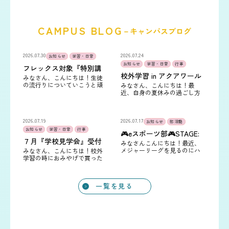
CAMPUS BLOG
－キャンパスブログ
2026.07.30
2026.07.24
お知らせ
学習・日常
お知らせ
学習・日常
行事
フレックス対象『特別講
座』～物理の世界へ🧑‍🔬
校外学習 in アクアワール
みなさん、こんにちは！生徒
～
ド🐬🐠
の流行りについていこうと頑
みなさん、こんにちは！最
張っている太田キャンパスの
近、自身の夏休みの過ごし方
豊田です(^O^)最新と思ってい
を考えている太田キャンパス
たものが、すでに古かったと
の豊田です(^O^)この７月に、
いう苦い経験も（笑）乗り遅…
５日スタイルの生徒さんを対
2026.07.19
象とした校外学習を実施しま
2026.07.17
お知らせ
部活動
し…
お知らせ
学習・日常
行事
🎮eスポーツ部🎮STAGE:
０に参戦！
７月『学校見学会』受付
みなさんこんにちは！最近、
中😁リピーターも大歓迎
メジャーリーグを見るのにハ
みなさん、こんにちは！校外
👌
マっている太田キャンパスの
学習の時におみやげで買った
豊田です(^O^)⚾eスポーツ部の
メンダコのぬいぐるみを自宅
メンバーが、全国高校対抗eス
に飾っている太田キャンパス
ポーツ大会『STAGE…
の豊田です(^O^)私の癒しです
一覧を見る
🐙 先月の『…