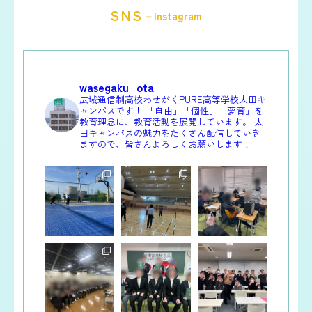
SNS
－Instagram
wasegaku_ota
広域通信制高校わせがくPURE高等学校太田キ
ャンパスです！
「自由」「個性」「夢育」を
教育理念に、教育活動を展開しています。
太
田キャンパスの魅力をたくさん配信していき
ますので、皆さんよろしくお願いします！