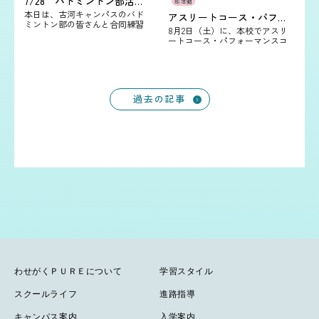
7/28 バトミントン部活動報告
部活動
本日は、古河キャンパスのバド
アスリートコース・パフォーマンスコース見学会のご案内
ミントン部の皆さんと合同練習
8月2日（土）に、本校でアスリ
を行いました！ 前回は試合形式
ートコース・パフォーマンスコ
を中心とした実戦的な練習でし
ース見学会を開催します！ 「好
たが、今回は基礎練習も取り入
き」を本気で続けたい。「部活
れ、フォームや…
も学業も全力で頑張りたい。」
そんな思いを…
Navigation
過去の記事
わせがくＰＵＲＥについて
学習スタイル
スクールライフ
進路指導
キャンパス案内
入学案内