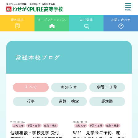
資料請求
オープンキャンパス
WEB登録
お問い合わせ
常総本校ブログ
すべて
お知らせ
学習・日常
行事
進路・検定
部活動
2026.08.04
2026.08.03
お知らせ
学習・日常
進路・検定
お知らせ
学習・日常
進路・検定
個別相談・学校見学 受付中！
8/29 見学会ご予約、絶賛受付中です。