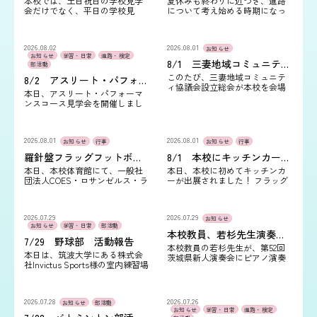
本校では、土日祝日の学校見学
夏休みも終わりに近づき、進路
会だけでなく、平日の学校見
について考え始める時期になっ
学・個別相談も随時受け付けて
てきました。 本校では、8月29日
います！ 「見学会の日程が合わ
（土）に学校見学会を開催しま
ない…」「夏休みのうちに進路
す！ 当日は、本校の特色や学校
2026.08.02
2026.08.01
について相談した…
生…
お知らせ
お知らせ
学習・日常
進路・検定
8/1 三妻地域コミュニティ協議会設立総会が執り行われました。
部活動
このたび、三妻地域コミュニテ
8/2 アスリート・パフォーマンスコース見学会を開催しました。
ィ協議会設立総会が本校を会場
本日、アスリート・パフォーマ
として開催されました。 今後、
ンスコース見学会を開催しまし
本校も三妻地域コミュニティ協
た。 今回は過去最多となる多く
議会の一員として参加し、地域
の中学生・保護者の皆さまにご
の皆さまと連携…
参加いただき、心より感謝申し
2026.08.01
2026.08.01
上げます。たく…
お知らせ
行事
お知らせ
行事
羅針盤フラッグフットボールフェスティバルが開催されました！
8/1 本校にキッチンカーが初めて出店されました。
本日、本校体育館にて、一般社
本日、本校に初めてキッチンカ
団法人COES・ロサンゼルス・ラ
ーが出展されました！ フラッグ
ムズ主催、常総市・常総市教育
フットボールの催しとあわせて
委員会共催による「羅針盤フラ
出展していただき、校内はいつ
ッグフットボールフェスティバ
も以上に多くの笑顔と活気に包
2026.07.29
2026.07.29
ル」が開催されまし…
まれました。キ…
お知らせ
お知らせ
学習・日常
部活動
本校教員、若杉先生演奏会出演について。
7/29 野球部 活動報告
本校教員の若杉先生が、第52回
本日は、筑波大学にある株式会
茨城県新人演奏会にピアノ演奏
社Invictus Sports様の室内練習場
で出演します！ 若杉先生はこれ
へお邪魔させていただきまし
まで、ピアノの演奏活動に力を
た。 今回が初めての訪問となり
注ぎ、全日本ピアノオーディシ
ましたが、施設に入った瞬間…
ョンで金賞を…
2026.07.28
2026.07.26
お知らせ
部活動
お知らせ
学習・日常
進路・検定